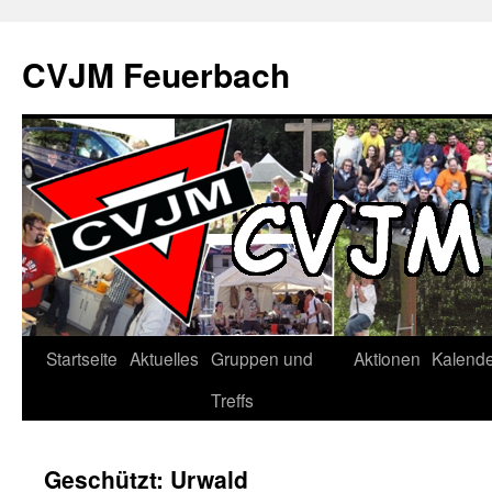
Zum
Inhalt
CVJM Feuerbach
springen
Startseite
Aktuelles
Gruppen und
Aktionen
Kalend
Treffs
Geschützt: Urwald